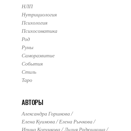
НЛП
Нутрициология
Психология
Психосоматика
Род
Руны
Саморазвитие
События
Стиль
Таро
АВТОРЫ
Александра Горшкова
Елена Куимова
Елена Рычкова
Ирина Корункова
Лилия Радюшкина