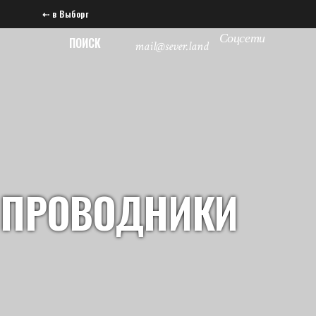
⇠ в Выборг
Соцсети
ПОИСК
mail@sever.land
ПРОВОДНИКИ