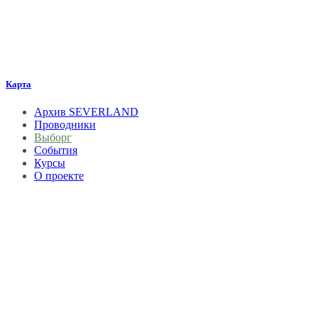
Карта
Архив SEVERLAND
Проводники
Выборг
События
Курсы
О проекте