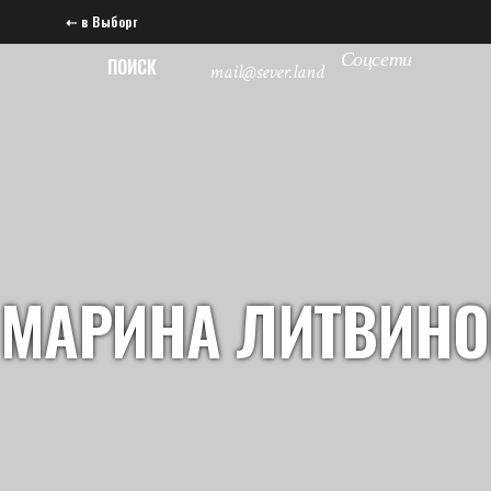
⇠ в Выборг
Соцсети
ПОИСК
mail@sever.land
МАРИНА ЛИТВИНО