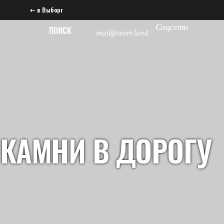
⇠ в Выборг
Соцсети
ПОИСК
mail@sever.land
КАМНИ В ДОРОГУ