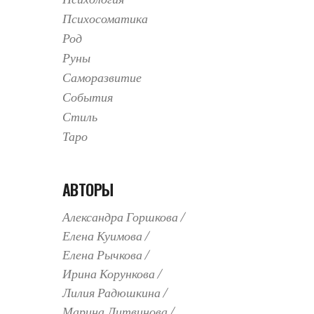
Психосоматика
Род
Руны
Саморазвитие
События
Стиль
Таро
АВТОРЫ
Александра Горшкова
Елена Куимова
Елена Рычкова
Ирина Корункова
Лилия Радюшкина
Марина Литвинова