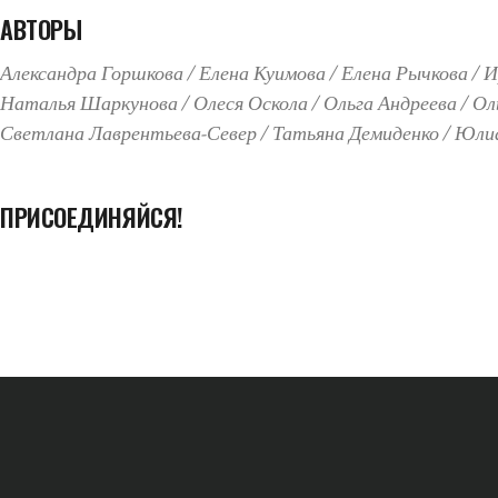
АВТОРЫ
Александра Горшкова
Елена Куимова
Елена Рычкова
И
Наталья Шаркунова
Олеся Оскола
Ольга Андреева
Ол
Светлана Лаврентьева-Север
Татьяна Демиденко
Юлиа
ПРИСОЕДИНЯЙСЯ!