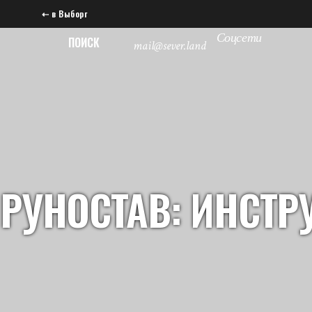
⇠ в Выборг
Соцсети
ПОИСК
mail@sever.land
РУНОСТАВ: ИНСТ