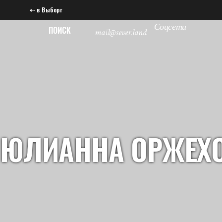
⇠ в Выборг
Соцсети
ПОИСК
mail@sever.land
ЮЛИАННА ОРЖЕХ