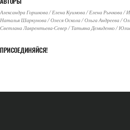
АВТОРЫ
Александра Горшкова
Елена Куимова
Елена Рычкова
И
Наталья Шаркунова
Олеся Оскола
Ольга Андреева
Ол
Светлана Лаврентьева-Север
Татьяна Демиденко
Юлиа
ПРИСОЕДИНЯЙСЯ!