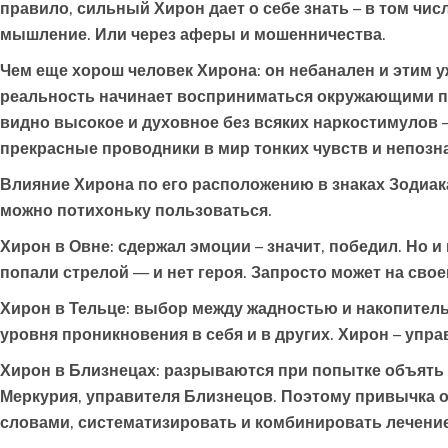
правило, сильный Хирон дает о себе знать – в том чи
мышление. Или через аферы и мошенничества.
Чем еще хорош человек Хирона: он небанален и этим у
реальность начинает восприниматься окружающими по-
видно высокое и духовное без всяких наркостимулов 
прекрасные проводники в мир тонких чувств и непозн
Влияние Хирона по его расположению в знаках Зодиак
можно потихоньку пользоваться.
Хирон в Овне
: сдержал эмоции – значит, победил. Но 
попали стрелой — и нет героя. Запросто может на сво
Хирон в Тельце
: выбор между жадностью и накопител
уровня проникновения в себя и в других. Хирон – упра
Хирон в Близнецах
: разрываются при попытке объять с
Меркурия, управителя Близнецов. Поэтому привычка 
словами, систематизировать и комбинировать лечение