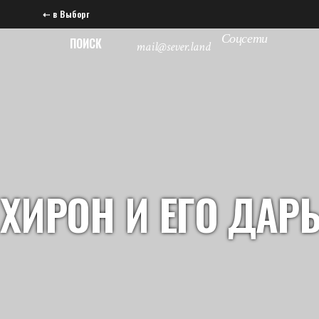
⇠ в Выборг
Соцсети
ПОИСК
mail@sever.land
ХИРОН И ЕГО ДАР