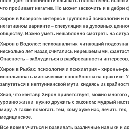
поле. Дает способности слышать голоса очень высоки
что пробивает негатив. Но может заскочить и в дебри
Хирон в Козероге
: интерес к групповой психологии и 
негативном варианте – спекуляция на духовных ценно
обществу. Важно уметь нешаблонно смотреть на ситуа
Хирон в Водолее
: психоаналитик, читающий подсознан
несколько лет назад считались нерешаемыми, фантаст
Опасность – заблудиться в разбросанности интересов,
Хирон в Рыбах:
психология и психиатрия – хиронье-ры
использовать мистические способности на практике. У
запутаться в нептунианской мути, кидаясь из крайнос
Зная, что кентавр Хирон приветствует, можно многого
уровню жизни, нужно дружить с законом: мудрый нас
миру. А также помогать тем, кому хуже нас, лечить тех
медицинское.
Все время учиться и развивать различные навыки и др