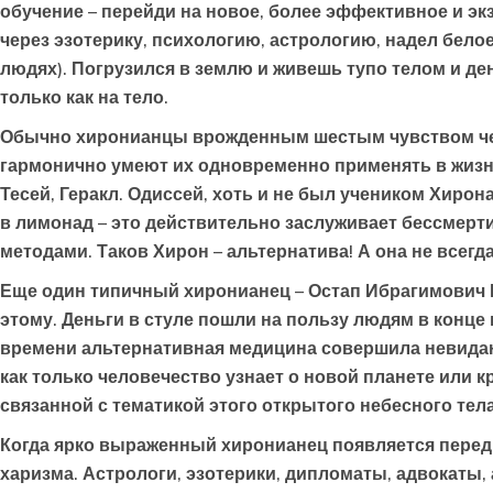
обучение – перейди на новое, более эффективное и э
через эзотерику, психологию, астрологию, надел бело
людях). Погрузился в землю и живешь тупо телом и де
только как на тело.
Обычно хиронианцы врожденным шестым чувством чет
гармонично умеют их одновременно применять в жизни.
Тесей, Геракл. Одиссей, хоть и не был учеником Хиро
в лимонад – это действительно заслуживает бессмерти
методами. Таков Хирон – альтернатива! А она не всег
Еще один типичный хиронианец – Остап Ибрагимович Б
этому. Деньги в стуле пошли на пользу людям в конце 
времени альтернативная медицина совершила невиданн
как только человечество узнает о новой планете или к
связанной с тематикой этого открытого небесного тела
Когда ярко выраженный хиронианец появляется перед н
харизма. Астрологи, эзотерики, дипломаты, адвокаты, 