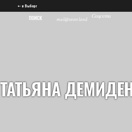
⇠ в Выборг
Соцсети
ПОИСК
mail@sever.land
ТАТЬЯНА ДЕМИДЕ