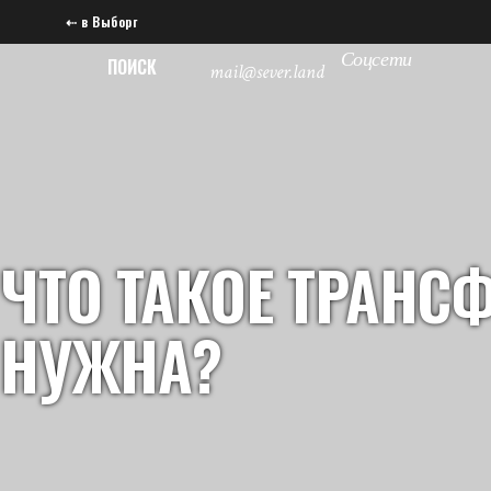
⇠ в Выборг
Соцсети
ПОИСК
mail@sever.land
ЧТО ТАКОЕ ТРАНС
НУЖНА?