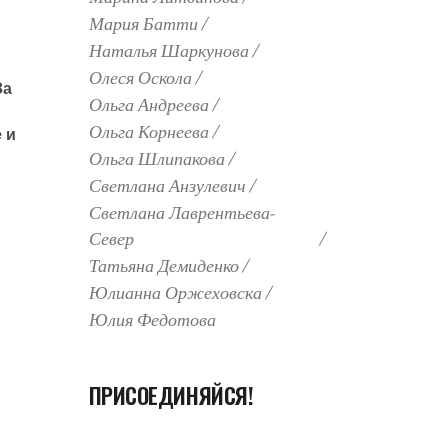
Мария Батти
Наталья Шаркунова
Олеся Оскола
За
Ольга Андреева
Ольга Корнеева
 и
Ольга Шлипакова
Светлана Анзулевич
Светлана Лаврентьева-
Север
Татьяна Демиденко
Юлианна Оржеховска
Юлия Федотова
ПРИСОЕДИНЯЙСЯ!