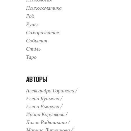
Психосоматика
Род
Руны
Саморазвитие
События
Стиль
Таро
АВТОРЫ
Александра Горшкова
Елена Куимова
Елена Рычкова
Ирина Корункова
Лилия Радюшкина
Марина Литвинова