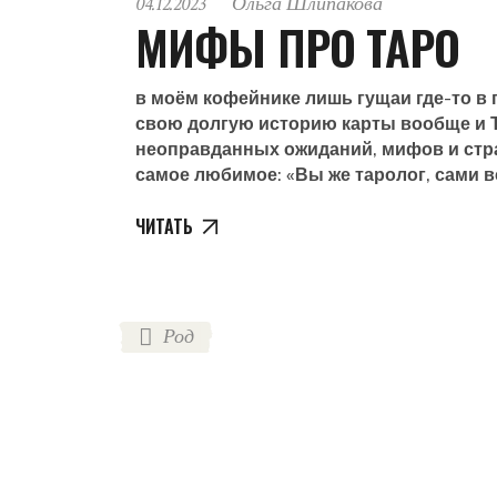
04.12.2023
Ольга Шлипакова
МИФЫ ПРО ТАРО
в моём кофейнике лишь гущаи где-то в 
свою долгую историю карты вообще и 
неоправданных ожиданий, мифов и стра
самое любимое: «Вы же таролог, сами 
ЧИТАТЬ
Род