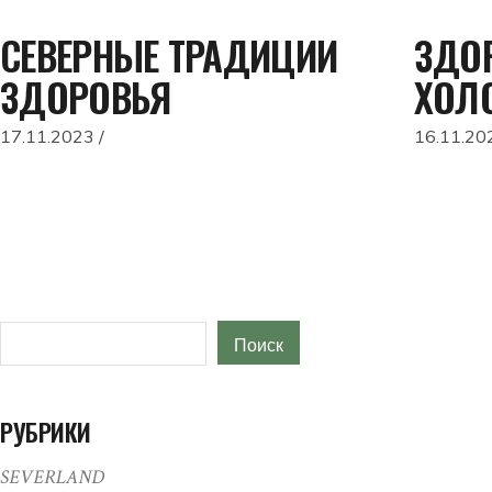
СЕВЕРНЫЕ ТРАДИЦИИ
ЗДОР
ЗДОРОВЬЯ
ХОЛ
17.11.2023
16.11.20
Поиск
Поиск
РУБРИКИ
SEVERLAND