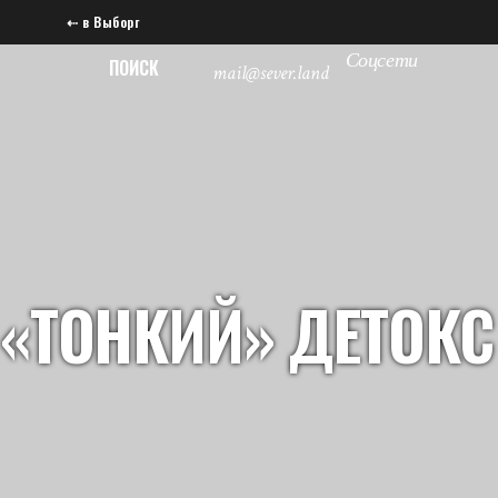
⇠ в Выборг
Соцсети
ПОИСК
mail@sever.land
«ТОНКИЙ» ДЕТОКС