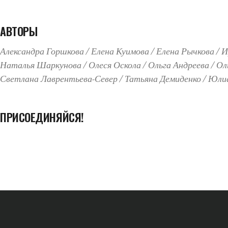
АВТОРЫ
Александра Горшкова
Елена Куимова
Елена Рычкова
И
Наталья Шаркунова
Олеся Оскола
Ольга Андреева
Ол
Светлана Лаврентьева-Север
Татьяна Демиденко
Юлиа
ПРИСОЕДИНЯЙСЯ!