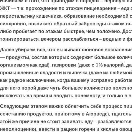
Начинаем с того, что приводим в порядок… нервную си
ЖКТ — т.е. прохождение по этажам пищеварения – еда 
перистальтику кишечника, образование необходимой с
синхронно, возникает обратный заброс еды этажом выш
либо пробегает по этажам быстрее, чем положено. Дост
тонизироваться, вечером расслабляться – водные и 
Далее убираем всё, что вызывает фоновое воспаление 
— продукты, состав которых содержит большое колич
организмом как еда!), газировки (даже с 0% калорий,
промышленные сладости и выпечка (даже из любимой пе
как редкое исключение, когда вашему исправно работа
для него порой даже чуть большее количество полезн
исключать на время и вводить понемногу, и только в
Следующим этапом важно облегчить себе процесс пищ
сочетанию продуктов, принятому в Аюрведе), тщатель
этой же причине не стоит запивать еду – разбавляют
неполноценно), ввести в рацион горечи и кислые овощ