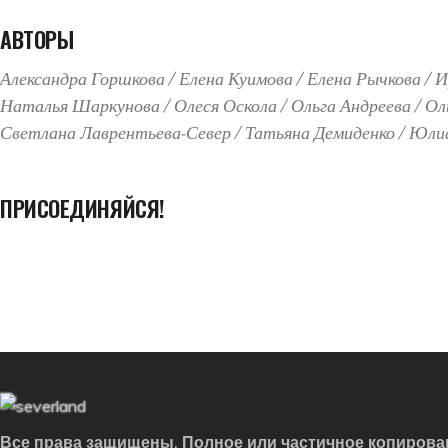
АВТОРЫ
Александра Горшкова
Елена Куимова
Елена Рычкова
И
Наталья Шаркунова
Олеся Оскола
Ольга Андреева
Ол
Светлана Лаврентьева-Север
Татьяна Демиденко
Юлиа
ПРИСОЕДИНЯЙСЯ!
Все права защищены. Полное или частичное копирован