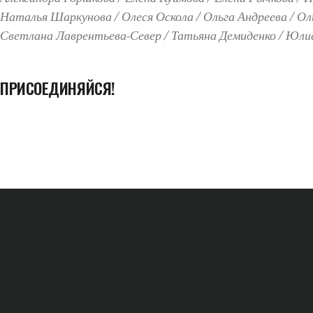
Наталья Шаркунова
Олеся Оскола
Ольга Андреева
Ол
Светлана Лаврентьева-Север
Татьяна Демиденко
Юлиа
ПРИСОЕДИНЯЙСЯ!