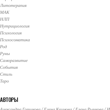
Литотерапия
МАК
НЛП
Нутрициология
Психология
Психосоматика
Род
Руны
Саморазвитие
События
Стиль
Таро
АВТОРЫ
Александра Горшкова
Елена Куимова
Елена Рычкова
И