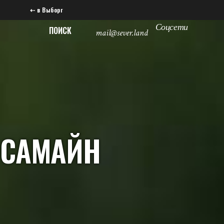
⇠ в Выборг
Соцсети
ПОИСК
mail@sever.land
САМАЙН