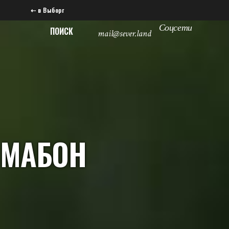
⇠ в Выборг
Соцсети
ПОИСК
mail@sever.land
МАБОН