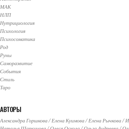
МАК
НЛП
Нутрициология
Психология
Психосоматика
Род
Руны
Саморазвитие
События
Стиль
Таро
АВТОРЫ
Александра Горшкова
Елена Куимова
Елена Рычкова
И
Наталья Шаркунова
Олеся Оскола
Ольга Андреева
Ол