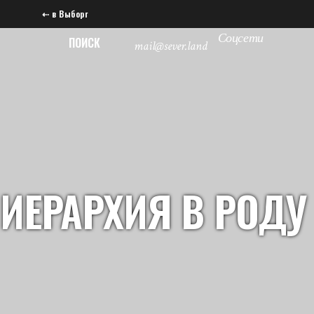
⇠ в Выборг
Соцсети
ПОИСК
mail@sever.land
ИЕРАРХИЯ В РОДУ