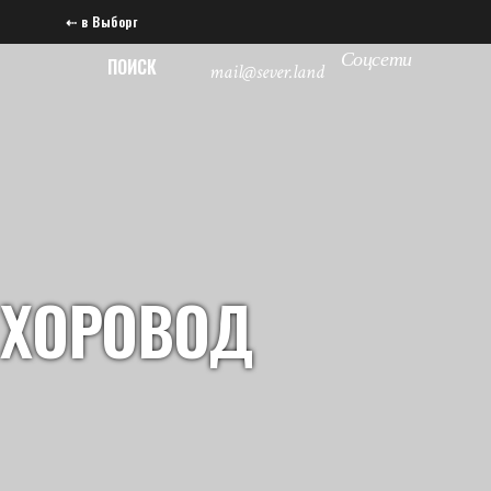
⇠ в Выборг
Соцсети
ПОИСК
mail@sever.land
ХОРОВОД