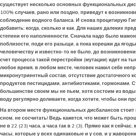
существует несколько основных функциональных дисб
100% случаев, рано или поздно, приведут к возникнов
соблюдение водного баланса. И снова процитирую Гип
добавить: когда, сколько и как. Для наших далеких пр
степени его наполненности. Сначала надо было мамонт
поблизости, поди его разыщи, а пока корешки да ягоды
человечеству и известно-то не было, до возникновени
счет процесса такой перестройки (мутации) идет на ты
любое время, в любом месте, человек нажил себе неп
микронутриентный состав, отсутствие достаточного кол
продуктов пестицидами, антибиотиками, гормонами. С
большинстве своем мы не пьем, хотя состоим из воды
воду регулярно доливаете, когда хотите, чтобы они п
На втором месте функциональных дисбалансов стоит н
сном, не сосчитать! Ведь кажется, что может быть пр
не в 22 (23) часа, а часа так в 2 (3). Прямо как я сейч
часы, которые у всех одинаковые и у сов, и у жаворон