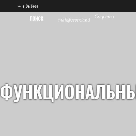
⇠ в Выборг
Соцсети
ПОИСК
mail@sever.land
ФУНКЦИОНАЛЬНЫ