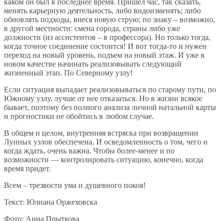
каком он был в последнее время. Пришел час, так сказать,
менять карьерную деятельность, либо видоизменять; либо
обновлять подходы, внеся новую струю; по знаку – возможно,
в другой местности: смена города, страны либо уже
должности (из ассистентов – в профессора). Но только тогда,
когда точное соединение состоится! И вот тогда-то и нужен
переход на новый уровень, подъем на новый этаж. И уже в
новом качестве начинать реализовывать следующий
жизненный этап. По Северному узлу!
Если ситуация выпадает реализовываться по старому пути, по
Южному узлу, лучше от нее отказаться. Но в жизни всякое
бывает, поэтому без полного анализа личной натальной карты
и прогностики не обойтись в любом случае.
В общем и целом, внутренняя встряска при возвращении
Лунных узлов обеспечена. И осведомленность о том, чего и
когда ждать, очень важна. Чтобы более-менее и по
возможности — контролировать ситуацию, конечно, когда
время придет.
Всем – трезвости ума и душевного покоя!
Текст: Юлиана Оржеховска
Фото: Анна Прыткова