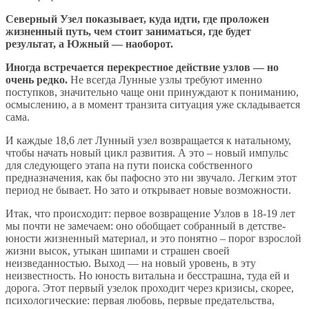
Северный Узел показывает, куда идти, где проложен
жизненный путь, чем стоит заниматься, где будет
результат, а Южный — наоборот.
Иногда встречается перекрестное действие узлов — но
очень редко.
Не всегда Лунные узлы требуют именно
поступков, значительно чаще они принуждают к пониманию,
осмыслению, а в момент транзита ситуация уже складывается
сама.
И каждые 18,6 лет Лунный узел возвращается к натальному,
чтобы начать новый цикл развития. А это – новый импульс
для следующего этапа на пути поиска собственного
предназначения, как бы пафосно это ни звучало. Легким этот
период не бывает. Но зато и открывает новые возможности.
Итак, что происходит: первое возвращение Узлов в 18-19 лет
мы почти не замечаем: оно обобщает собранный в детстве-
юности жизненный материал, и это понятно – порог взрослой
жизни высок, утыкан шипами и страшен своей
неизведанностью. Выход — на новый уровень, в эту
неизвестность. Но юность витальна и бесстрашна, туда ей и
дорога. Этот первый узелок проходит через кризисы, скорее,
психологические: первая любовь, первые предательства,