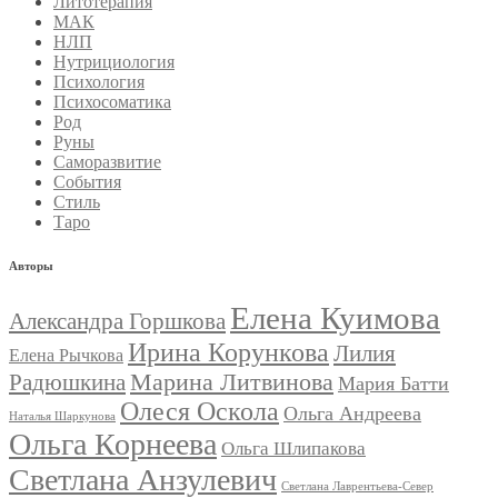
Литотерапия
МАК
НЛП
Нутрициология
Психология
Психосоматика
Род
Руны
Саморазвитие
События
Стиль
Таро
Авторы
Елена Куимова
Александра Горшкова
Ирина Корункова
Лилия
Елена Рычкова
Марина Литвинова
Радюшкина
Мария Батти
Олеся Оскола
Ольга Андреева
Наталья Шаркунова
Ольга Корнеева
Ольга Шлипакова
Светлана Анзулевич
Светлана Лаврентьева-Север