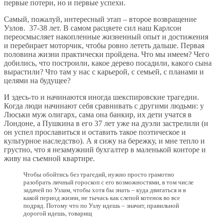
первые потери, но и первые успехи.
Самый, пожалуй, интересный этап – второе возвращение
Узлов. 37-38 лет. В самом расцвете сил наш Карлсон
переосмысляет накопленные жизненный опыт и достижения
и перебирает моторчик, чтобы ровно лететь дальше. Первая
половина жизни практически пройдена. Что мы имеем? Чего
добились, что построили, какое дерево посадили, какого сына
вырастили? Что там у нас с карьерой, с семьей, с планами и
целями на будущее?
И здесь-то и начинаются иногда шекспировские трагедии.
Когда люди начинают себя сравнивать с другими людьми: у
Люськи муж олигарх, сама она банкир, их дети учатся в
Лондоне, а Пушкина в его 37 лет уже на дуэли застрелили (и
он успел прославиться и оставить такое поэтическое и
культурное наследство). А я сижу на бережку, и мне тепло и
грустно, что я незамужний бухгалтер в маленькой конторе и
живу на съемной квартире.
Чтобы обойтись без трагедий, нужно просто грамотно
разобрать личный гороскоп с его возможностями, в том числе
задачей по Узлам, чтобы хотя бы знать – куда двигаться и в
какой период жизни, не тычась как слепой котенок во все
подряд. Потому что по Узлу идешь – значит, правильной
дорогой идешь, товарищ