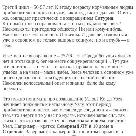
Третий цикл – 56-57 лет. К этому возрасту нормальным людям
приблизительно понятно уже, как и куда жить дальше. Опять
же, совпадает практически с возвращением
Сатурна
.
Который строго спрашивает: а кто ты есть, мил человек?
Насколько ты пригодился обществу. Ни или кому-нибудь.
Насколько и чем ты ценен. И значим. И дальше развиваться
уже в основном не только вширь в социуме, но и вглубь — в
себя.
И четвертое возвращение – 75-76 лет. «Среди бегущих хилых
нет и отстающих, бег на месте общеукрепляющий». Тут уже
все понятно – кто есть кто, кто как прожил, на чьем лице
улыбка, а на чьем – маска жабы. Здесь человек в основном уже
ценен однозначно – для будущих поколений особенно.
Накоплен колоссальный опыт и знания, было бы кому
передать.
Что нужно понимать про возвращение Узлов? Когда Узел
начинает подходить к натальному Узлу, этот период –
приблизительно несколько месяцев до соединения – сложен
тем, что энергия-то у нас по нулям, истощен запас сил, так
сказать, что-то завершается по теме
знака и дома
, где стоит
Узел. Например – кратко:
Северный ЛУ в 10 доме в
Стрельце
. Завершается карьерный этап в том варианте, в