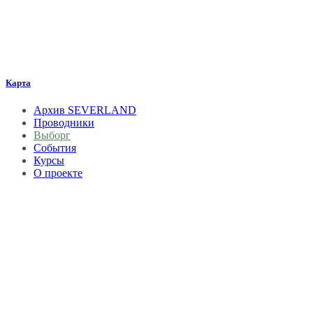
Карта
Архив SEVERLAND
Проводники
Выборг
События
Курсы
О проекте