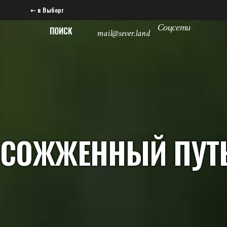
⇠ в Выборг
Соцсети
ПОИСК
mail@sever.land
СОЖЖЕННЫЙ ПУТ