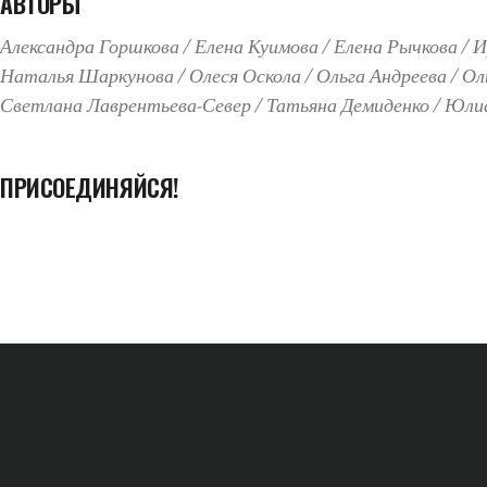
АВТОРЫ
Александра Горшкова
Елена Куимова
Елена Рычкова
И
Наталья Шаркунова
Олеся Оскола
Ольга Андреева
Ол
Светлана Лаврентьева-Север
Татьяна Демиденко
Юлиа
ПРИСОЕДИНЯЙСЯ!