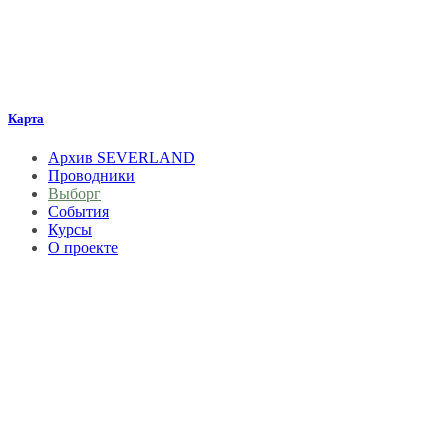
Карта
Архив SEVERLAND
Проводники
Выборг
События
Курсы
О проекте