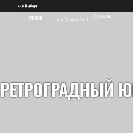
⇠ в Выборг
Соцсети
ПОИСК
mail@sever.land
РЕТРОГРАДНЫЙ Ю