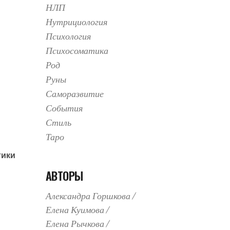
НЛП
Нутрициология
,
Психология
Психосоматика
Род
Руны
Саморазвитие
События
Стиль
Таро
тики
АВТОРЫ
Александра Горшкова
Елена Куимова
Елена Рычкова