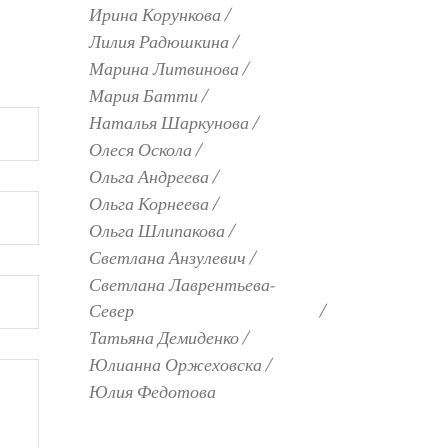
Ирина Корункова
Лилия Радюшкина
Марина Литвинова
Мария Батти
Наталья Шаркунова
Олеся Оскола
Ольга Андреева
Ольга Корнеева
Ольга Шлипакова
Светлана Анзулевич
Светлана Лаврентьева-
Север
Татьяна Демиденко
Юлианна Оржеховска
Юлия Федотова