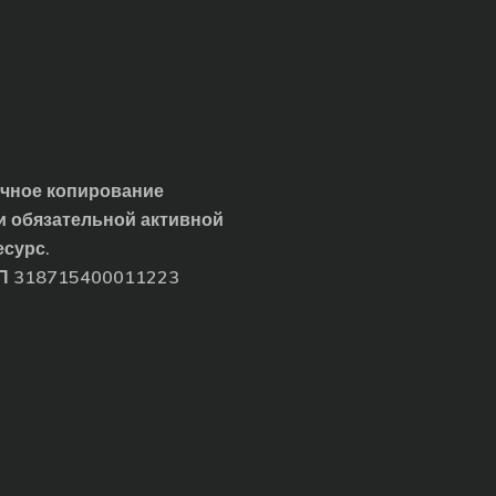
ичное копирование
и обязательной активной
есурс.
ИП 318715400011223