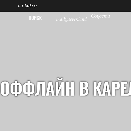
⇠ в Выборг
Соцсети
ПОИСК
mail@sever.land
ОФФЛАЙН В КАРЕЛ