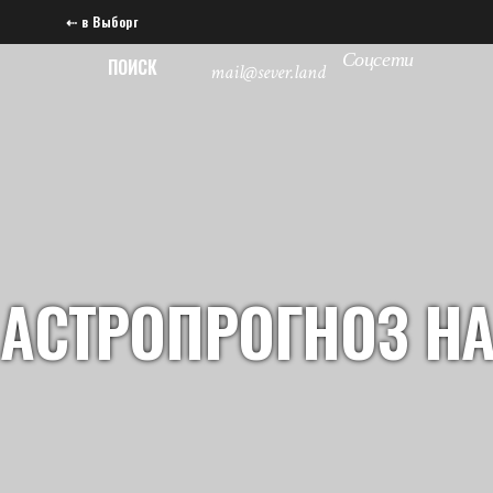
⇠ в Выборг
Соцсети
ПОИСК
mail@sever.land
АСТРОПРОГНОЗ НА