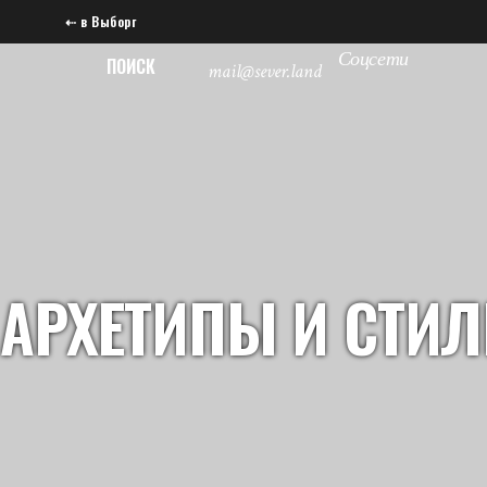
⇠ в Выборг
Соцсети
ПОИСК
mail@sever.land
АРХЕТИПЫ И СТИЛЬ