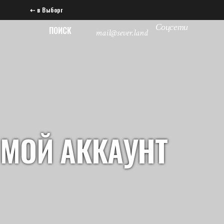
⇠ в Выборг
Соцсети
ПОИСК
mail@sever.land
МОЙ АККАУНТ