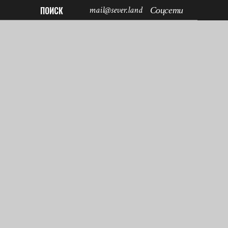
mail@sever.land
ПОИСК
Соцсети
cart
0
No products in the cart.