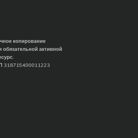
ичное копирование
и обязательной активной
есурс.
ИП 318715400011223