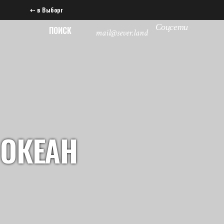
⇠ в Выборг
Соцсети
ПОИСК
mail@sever.land
ОКЕАН