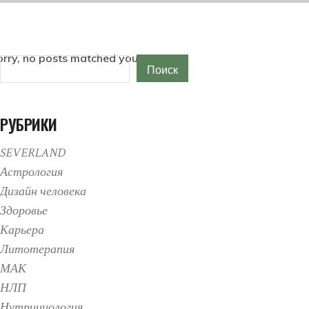
rry, no posts matched your criteria.
Поиск
Поиск
РУБРИКИ
SEVERLAND
Астрология
Дизайн человека
Здоровье
Карьера
Литотерапия
МАК
НЛП
Нутрициология